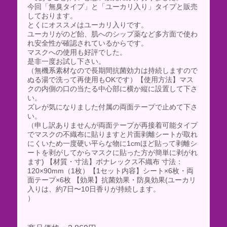
今回「無臭タイプ」と「ユーカリ入り」タイプと販売
しております。
とくにオススメはユーカリ入りです。
ユーカリがのど飴、肌へのシップ薬など多方面で使わ
れ安全性が確認されているからです。
マスクへの使用も好評でした。
是非一度お試し下さい。
（無機系素材なので長期間抗菌効力は持続しますので
ぬる湯で洗って再使用もOKです）【使用方法】マス
クの内側の口の当たる中心部に横か縦に設置して下さ
い。
ズレが気になりました付属の両面テープで止めて下さ
い。
（申し訳ありませんが両面テープが再接着可能タイプ
でマスクの不織布に貼りますと片面剥離シートが取れ
にくいため一度硬い平らな物に1cmほど貼って剥離シ
ートを剥がしてからマスクに貼った方が簡単に剥がれ
ます) 【材質・寸法】ボナレックス不織布 寸法：
120×90mm（1枚）【1セット内容】シート×6枚・両
面テープ×6枚 【効果】抗菌効果・防臭効果(ユーカリ
入りは、約7日〜10日香りが持続します。
）