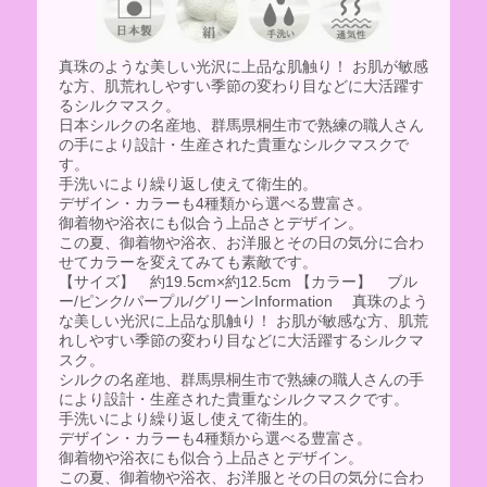
真珠のような美しい光沢に上品な肌触り！ お肌が敏感
な方、肌荒れしやすい季節の変わり目などに大活躍す
るシルクマスク。
日本シルクの名産地、群馬県桐生市で熟練の職人さん
の手により設計・生産された貴重なシルクマスクで
す。
手洗いにより繰り返し使えて衛生的。
デザイン・カラーも4種類から選べる豊富さ。
御着物や浴衣にも似合う上品さとデザイン。
この夏、御着物や浴衣、お洋服とその日の気分に合わ
せてカラーを変えてみても素敵です。
【サイズ】 約19.5cm×約12.5cm 【カラー】 ブル
ー/ピンク/パープル/グリーンInformation 真珠のよう
な美しい光沢に上品な肌触り！ お肌が敏感な方、肌荒
れしやすい季節の変わり目などに大活躍するシルクマ
スク。
シルクの名産地、群馬県桐生市で熟練の職人さんの手
により設計・生産された貴重なシルクマスクです。
手洗いにより繰り返し使えて衛生的。
デザイン・カラーも4種類から選べる豊富さ。
御着物や浴衣にも似合う上品さとデザイン。
この夏、御着物や浴衣、お洋服とその日の気分に合わ