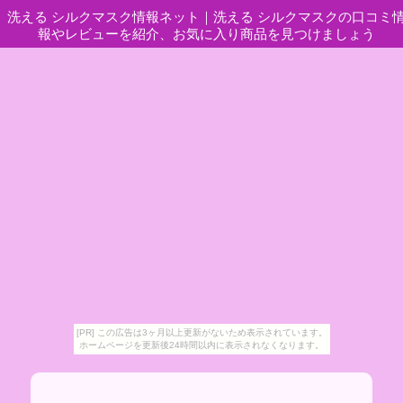
洗える シルクマスク情報ネット
｜
洗える シルクマスクの口コミ
報やレビューを紹介、お気に入り商品を見つけましょう
[PR] この広告は3ヶ月以上更新がないため表示されています。
ホームページを更新後24時間以内に表示されなくなります。