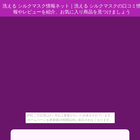
洗える シルクマスク情報ネット
｜
洗える シルクマスクの口コミ
報やレビューを紹介、お気に入り商品を見つけましょう
[PR] この広告は3ヶ月以上更新がないため表示されています。
ホームページを更新後24時間以内に表示されなくなります。