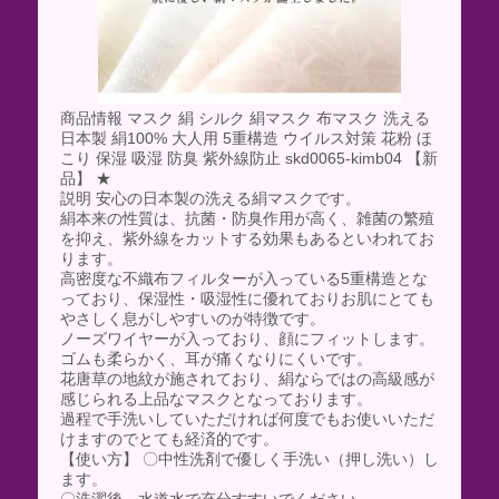
商品情報 マスク 絹 シルク 絹マスク 布マスク 洗える
日本製 絹100% 大人用 5重構造 ウイルス対策 花粉 ほ
こり 保湿 吸湿 防臭 紫外線防止 skd0065-kimb04 【新
品】 ★
説明 安心の日本製の洗える絹マスクです。
絹本来の性質は、抗菌・防臭作用が高く、雑菌の繁殖
を抑え、紫外線をカットする効果もあるといわれてお
ります。
高密度な不織布フィルターが入っている5重構造とな
っており、保湿性・吸湿性に優れておりお肌にとても
やさしく息がしやすいのが特徴です。
ノーズワイヤーが入っており、顔にフィットします。
ゴムも柔らかく、耳が痛くなりにくいです。
花唐草の地紋が施されており、絹ならではの高級感が
感じられる上品なマスクとなっております。
過程で手洗いしていただければ何度でもお使いいただ
けますのでとても経済的です。
【使い方】 〇中性洗剤で優しく手洗い（押し洗い）し
ます。