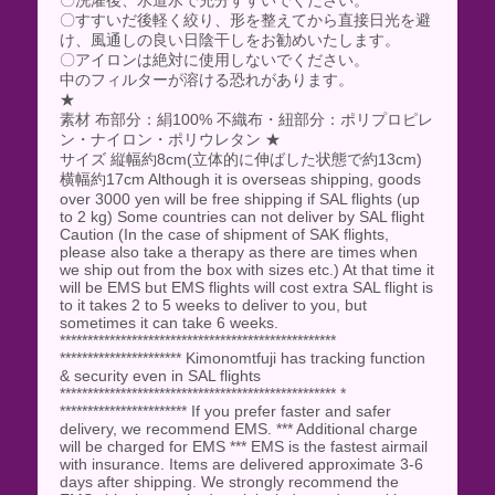
〇洗濯後、水道水で充分すすいでください。
〇すすいだ後軽く絞り、形を整えてから直接日光を避
け、風通しの良い日陰干しをお勧めいたします。
〇アイロンは絶対に使用しないでください。
中のフィルターが溶ける恐れがあります。
★
素材 布部分：絹100% 不織布・紐部分：ポリプロピレ
ン・ナイロン・ポリウレタン ★
サイズ 縦幅約8cm(立体的に伸ばした状態で約13cm)
横幅約17cm Although it is overseas shipping, goods
over 3000 yen will be free shipping if SAL flights (up
to 2 kg) Some countries can not deliver by SAL flight
Caution (In the case of shipment of SAK flights,
please also take a therapy as there are times when
we ship out from the box with sizes etc.) At that time it
will be EMS but EMS flights will cost extra SAL flight is
to it takes 2 to 5 weeks to deliver to you, but
sometimes it can take 6 weeks.
**************************************************
********************** Kimonomtfuji has tracking function
& security even in SAL flights
************************************************** *
*********************** If you prefer faster and safer
delivery, we recommend EMS. *** Additional charge
will be charged for EMS *** EMS is the fastest airmail
with insurance. Items are delivered approximate 3-6
days after shipping. We strongly recommend the